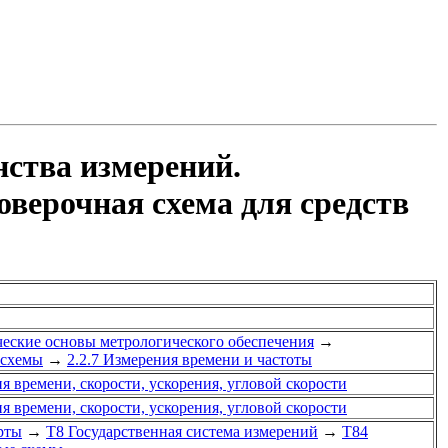
нства измерений.
оверочная схема для средств
ческие основы метрологического обеспечения
→
 схемы
→
2.2.7 Измерения времени и частоты
я времени, скорости, ускорения, угловой скорости
я времени, скорости, ускорения, угловой скорости
рты
→
Т8 Государственная система измерений
→
Т84