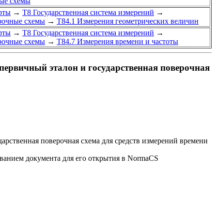
ные схемы
рты
→
Т8 Государственная система измерений
→
ерочные схемы
→
Т84.1 Измерения геометрических величин
рты
→
Т8 Государственная система измерений
→
ерочные схемы
→
Т84.7 Измерения времени и частоты
 первичный эталон и государственная поверочная
дарственная поверочная схема для средств измерений времени
званием документа для его открытия в NormaCS