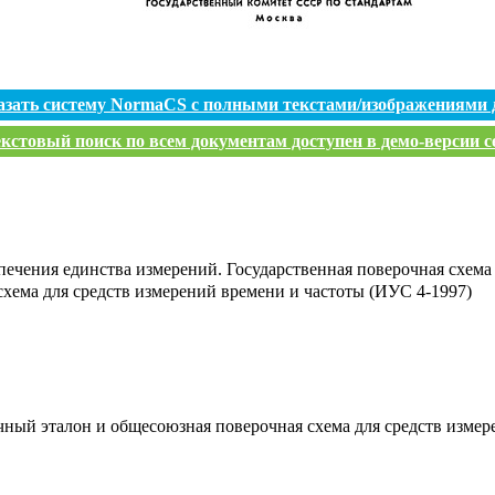
азать систему NormaCS с полными текстами/изображениями 
кстовый поиск по всем документам доступен в демо-версии с
спечения единства измерений. Государственная поверочная схема
хема для средств измерений времени и частоты (ИУС 4-1997)
ный эталон и общесоюзная поверочная схема для средств измер