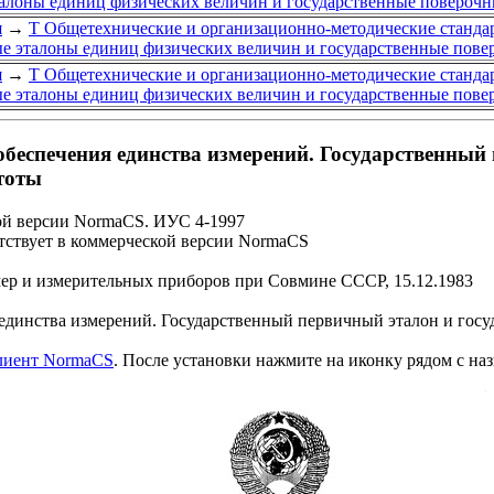
талоны единиц физических величин и государственные повероч
я
→
Т Общетехнические и организационно-методические станда
ые эталоны единиц физических величин и государственные пов
я
→
Т Общетехнические и организационно-методические станда
ые эталоны единиц физических величин и государственные пов
обеспечения единства измерений. Государственный
стоты
ой версии NormaCS. ИУС 4-1997
ствует в коммерческой версии NormaCS
мер и измерительных приборов при Совмине СССР, 15.12.1983
единства измерений. Государственный первичный эталон и госу
клиент NormaCS
. После установки нажмите на иконку рядом с на